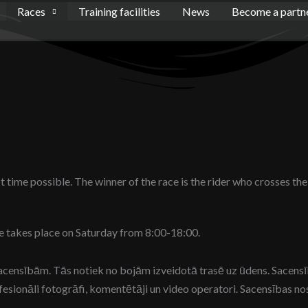
Races
Training facilities
News
Become a partn
 time possible. The winner of the race is the rider who crosses the fi
 takes place on Saturday from 8:00-18:00.
nsībām. Tās notiek no bojām izveidotā trasē uz ūdens. Sacensību la
ionāli fotogrāfi, komentētāji un video operatori. Sacensības nos