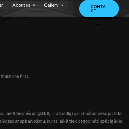
er
About us
Gallery
CONTA
CT
nish line first.
ikā tiesneši un glābēji ir atbildīgi par drošību, sekojot līdzi
lēdzas ar apbalvošanu, kuras laikā tiek pagodināti spēcīgākie