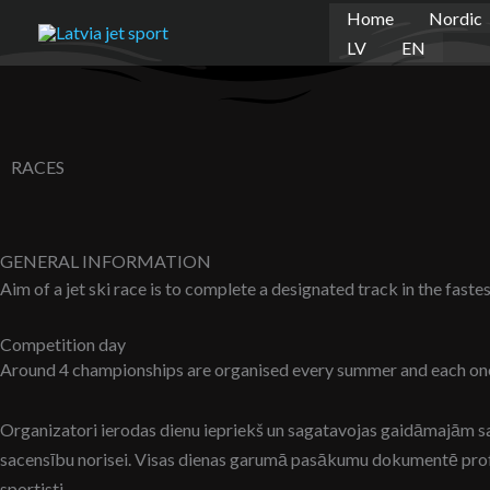
Skip
Home
Nordic
to
LV
EN
content
RACES
GENERAL INFORMATION
Aim of a jet ski race is to complete a designated track in the fastest
Competition day
Around 4 championships are organised every summer and each one
Organizatori ierodas dienu iepriekš un sagatavojas gaidāmajām sace
sacensību norisei. Visas dienas garumā pasākumu dokumentē profes
sportisti.