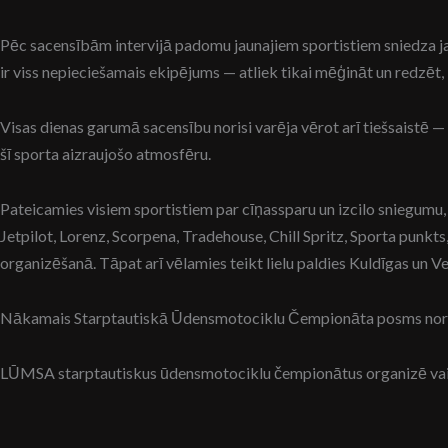
Pēc sacensībām intervijā padomu jaunajiem sportistiem sniedza jaun
ir viss nepieciešamais ekipējums — atliek tikai mēģināt un redzēt, 
Visas dienas garumā sacensību norisi varēja vērot arī tiešsaistē
šī sporta aizraujošo atmosfēru.
Pateicamies visiem sportistiem par cīņassparu un izcilo sniegumu, 
Jetpilot, Lorenz, Scorpena, Tradehouse, Chill Spritz, Sporta pu
organizēšanā. Tāpat arī vēlamies teikt lielu paldies Kuldīgas un V
Nākamais Starptautiskā Ūdensmotociklu Čempionāta posms norisinā
LŪMSA starptautiskus ūdensmotociklu čempionātus organizē vairā