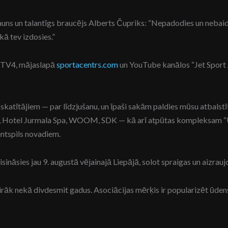
s un talantīgs braucējs Alberts Čupriks: “Nepadodies un nebaidies!
kā tev izdosies.”
 — TV4, mājaslapā
sportacentrs.com
un YouTube kanālos “Jet Sport A
skatītājiem — par līdzjušanu, un īpaši sakām paldies mūsu atbalstī
nkts, Hotel Jurmala Spa, WOOM, SDK — kā arī atpūtas kompleksam 
entspils novadiem.
sies jau 9. augustā vējainajā Liepājā, solot spraigas un aizrauj
k nekā divdesmit gadus. Asociācijas mērķis ir popularizēt ūdens