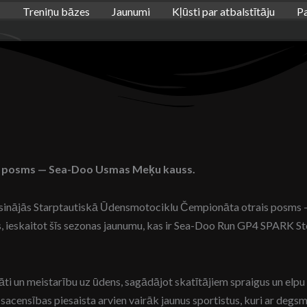
Treniņu bāzes
Jaunumi
Kļūsti par atbalstītāju
P
a posms — Sea-Doo Usmas Meķu kauss.
risinājās Starptautiskā Ūdensmotociklu Čempionāta otrais posms
sēs, ieskaitot šīs sezonas jaunumu, kas ir Sea-Doo Run GP4 SPARK S
ti un meistarību uz ūdens, sagādājot skatītājiem spraigus un elpu a
ka sacensības piesaista arvien vairāk jaunus sportistus, kuri ar degs