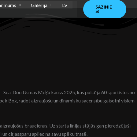
ar mums
Galerija
LV
SAZINIE
S!
 — Sea-Doo Usmas Meķu kauss 2025, kas pulcēja 60 sportistus no
tock Box, radot aizraujošu un dinamisku sacensību gaisotni visiem
izraujošus braucienus. Uz starta līnijas stājās gan pieredzējuši
mi un cīņassparu apliecina savu spēku trasē.