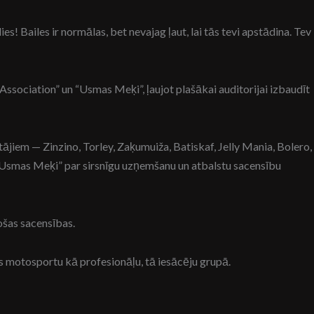
 Bailes ir normālas, bet nevajag ļaut, lai tās tevi apstādina. Tev
ssociation” un “Usmas Meķi”, ļaujot plašākai auditorijai izbaudīt
tājiem — Zinzino, Torley, Zaķumuiža, Batiskaf, Jelly Mania, Bolero,
“Usmas Meķi” par sirsnīgu uzņemšanu un atbalstu sacensību
ošas sacensības.
 motosportu kā profesionāļu, tā iesācēju grupā.