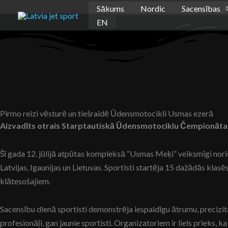
Skip
Sākums
Nordic
Sacensības
to
EN
content
Pirmo reizi vēsturē un tiešraidē Ūdensmotocikli Usmas ezerā
Aizvadīts otrais Starptautiskā Ūdensmotociklu Čempionāt
Šī gada 12. jūlijā atpūtas kompleksā “Usmas Meķi” veiksmīgi no
Latvijas, Igaunijas un Lietuvas. Sportisti startēja 15 dažādās kla
klātesošajiem.
Sacensību dienā sportisti demonstrēja iespaidīgu ātrumu, precizitā
profesionāļi, gan jaunie sportisti. Organizatoriem ir liels prieks, 