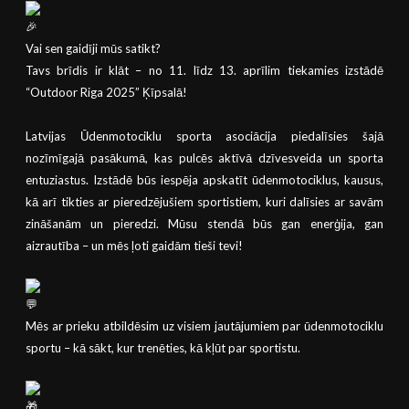
Vai sen gaidīji mūs satikt?
Tavs brīdis ir klāt – no 11. līdz 13. aprīlim tiekamies izstādē
“Outdoor Riga 2025” Ķīpsalā!
Latvijas Ūdenmotociklu sporta asociācija piedalīsies šajā
nozīmīgajā pasākumā, kas pulcēs aktīvā dzīvesveida un sporta
entuziastus. Izstādē būs iespēja apskatīt ūdenmotociklus, kausus,
kā arī tikties ar pieredzējušiem sportistiem, kuri dalīsies ar savām
zināšanām un pieredzi. Mūsu stendā būs gan enerģija, gan
aizrautība – un mēs ļoti gaidām tieši tevi!
Mēs ar prieku atbildēsim uz visiem jautājumiem par ūdenmotociklu
sportu – kā sākt, kur trenēties, kā kļūt par sportistu.