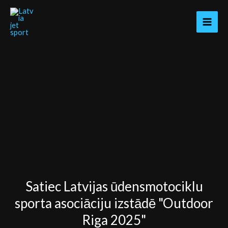
Skip
to
content
Satiec Latvijas ūdensmotociklu
sporta asociāciju izstādē "Outdoor
Riga 2025"